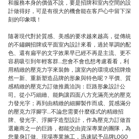
和服務本身的價值不說，要是招牌和室內空間的設
計做得好，可是有很大的機會能在客戶心中留下深
刻的印象哦！
隨著現代對於質感、美感的要求越來越高，從傳統
的不鏽鋼招牌或平面室內設計來看，過於單調的配
色、還有扁平的文字效果早已經不再是主流、更不
容易吸引到年輕客群…您會不會也想考慮看看，利
用精緻的壓克力字來裝飾，讓室內的環境或招牌煥
然一新、重新塑造品牌的形象與特色呢？平價、質
感精緻的壓克力訂做推薦洽詢：巨路形象設計公
司。從小巧細緻、能夠讓四面八方充滿亮光的壓克
力發光字；再到由精緻的細腳製作而成、質感滿分
的壓克力浮腳字…不論您需要什麼樣式的精緻招
牌、發光字、浮腳字造型設計，作為壓克力訂做首
選廠商之一的巨路，都能交由資深專業的團隊，為
您量身訂做、現場專業施工，迅速賦予品牌LOGO