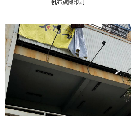
帆布旗幟印刷