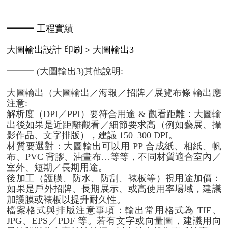
━━━ 工程實績
大圖輸出設計 印刷 > 大圖輸出3
━━━ (大圖輸出3)其他說明:
大圖輸出（大圖輸出／海報／招牌／展覽布條 輸出應
注意:
解析度（DPI／PPI）要符合用途 & 觀看距離：大圖輸
出後如果是近距離觀看／細節要求高（例如藝展、攝
影作品、文字排版），建議 150–300 DPI。
材質要選對：大圖輸出可以用 PP 合成紙、相紙、帆
布、PVC 背膠、油畫布…等等，不同材質適合室內／
室外、短期／長期用途。
後加工（護膜、防水、防刮、裱板等）視用途加價：
如果是戶外招牌、長期展示、或高使用率場域，建議
加護膜或裱板以提升耐久性。
檔案格式與排版注意事項：輸出常用格式為 TIF、
JPG、EPS／PDF 等。若有文字或向量圖，建議用向