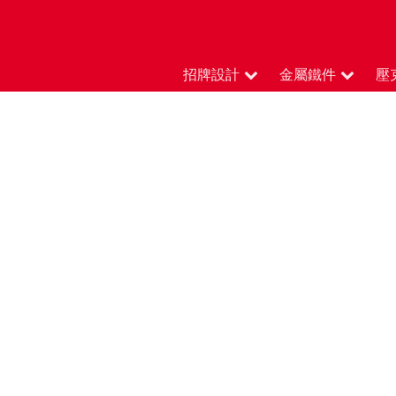
招牌設計
金屬鐵件
壓