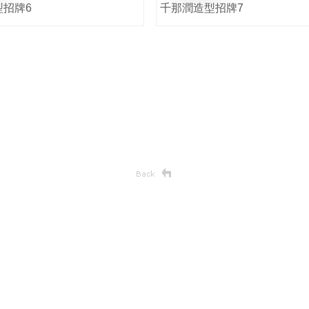
型招牌6
千那潤造型招牌7