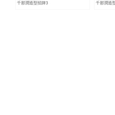
千那潤造型招牌3
千那潤造