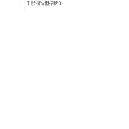
千那潤造型招牌8