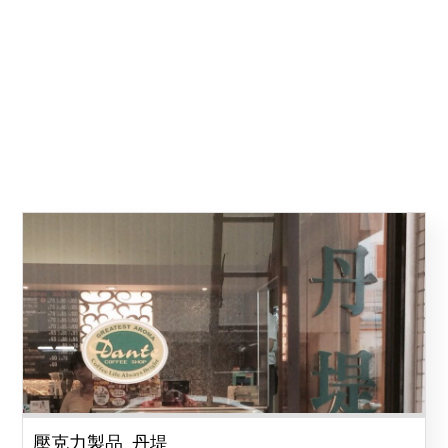
壓克力製品_丹堤