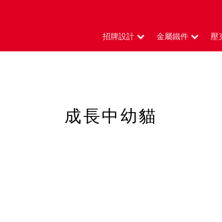
招牌設計
金屬鐵件
壓
成長中幼貓