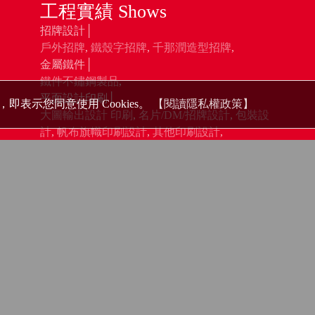
工程實績 Shows
招牌設計│
戶外招牌
,
鐵殼字招牌
,
千那潤造型招牌
,
金屬鐵件│
鐵件不鏽鋼製品
,
平面設計印刷│
即表示您同意使用 Cookies。
【閱讀隱私權政策】
大圖輸出設計 印刷
,
名片/DM/招牌設計
,
包裝設
計
,
帆布旗幟印刷設計
,
其他印刷設計
,
壓克力商品│
壓克力燈箱
,
壓克力製品
,
承攬業務 Services
廣告招牌設計製作
百貨展覽佈展
LED發光字/壓克力訂做
壓克力發光字體
平面設計印刷
帆布旗幟印刷
名片菜單設計
鐵件不鏽鋼製品
大圖輸出施工
餐飲包裝設計
進口布遮陽雨棚