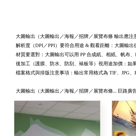
大圖輸出（大圖輸出／海報／招牌／展覽布條 輸出應注意
解析度（DPI／PPI）要符合用途 & 觀看距離：大圖輸
材質要選對：大圖輸出可以用 PP 合成紙、相紙、帆布
後加工（護膜、防水、防刮、裱板等）視用途加價：如
檔案格式與排版注意事項：輸出常用格式為 TIF、JPG
大圖輸出（大圖輸出／海報／招牌／展覽布條... 巨路廣